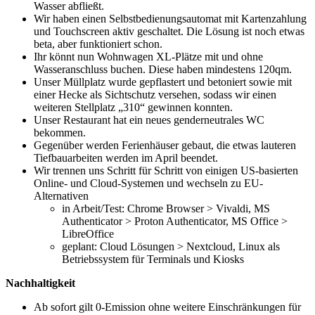
Wasser abfließt.
Wir haben einen Selbstbedienungsautomat mit Kartenzahlung
und Touchscreen aktiv geschaltet. Die Lösung ist noch etwas
beta, aber funktioniert schon.
Ihr könnt nun Wohnwagen XL-Plätze mit und ohne
Wasseranschluss buchen. Diese haben mindestens 120qm.
Unser Müllplatz wurde gepflastert und betoniert sowie mit
einer Hecke als Sichtschutz versehen, sodass wir einen
weiteren Stellplatz „310“ gewinnen konnten.
Unser Restaurant hat ein neues genderneutrales WC
bekommen.
Gegenüber werden Ferienhäuser gebaut, die etwas lauteren
Tiefbauarbeiten werden im April beendet.
Wir trennen uns Schritt für Schritt von einigen US-basierten
Online- und Cloud-Systemen und wechseln zu EU-
Alternativen
in Arbeit/Test: Chrome Browser > Vivaldi, MS
Authenticator > Proton Authenticator, MS Office >
LibreOffice
geplant: Cloud Lösungen > Nextcloud, Linux als
Betriebssystem für Terminals und Kiosks
Nachhaltigkeit
Ab sofort gilt 0-Emission ohne weitere Einschränkungen für