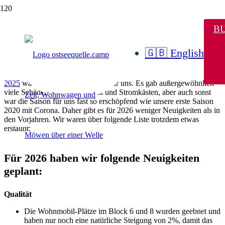
Neu in 2026
B
🇬🇧 English
Liebe Gäste,
2025
war ein anstrengendes Jahr für uns. Es gab außergewöhnlich
viele Schäden z. B. an Hydrant und Stromkästen, aber auch sonst
war die Saison für uns fast so erschöpfend wie unsere erste Saison
2020 mit Corona. Daher gibt es für 2026 weniger Neuigkeiten als in
den Vorjahren. Wir waren über folgende Liste trotzdem etwas
erstaunt:
Für 2026 haben wir folgende Neuigkeiten
geplant:
Qualität
Die Wohnmobil-Plätze im Block 6 und 8 wurden geebnet und
haben nur noch eine natürliche Steigung von 2%, damit das