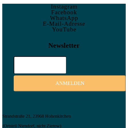
Instagram
Facebook
WhatsApp
E-Mail-Adresse
YouTube
Newsletter
Ich stimme zu, dass meine personenbezogenen Daten genutzt
werden, um werbliche E-Mails zu erhalten, und weiß, dass
ich dies jederzeit widerrufen kann.
Strandstraße 21, 23968 Hohenkirchen
(Ortsteil Niendorf, nicht Zierow)