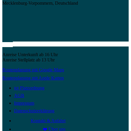
Mecklenburg-Vorpommern, Deutschland
Anreise Unterkunft ab 16 Uhr
Anreise Stellplatz ab 13 Uhr
Routenplanung mit Google Maps
Routenplanung mit Apple Karten
📜 Platzordnung
AGB
Impressum
Datenschutzerklärung
Kontakt & Anfahrt
❤️ Über uns