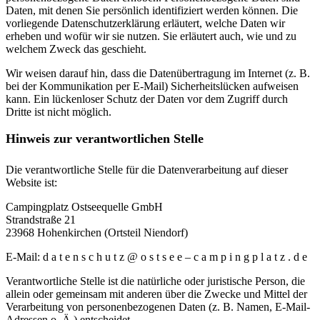
Daten, mit denen Sie persönlich identifiziert werden können. Die
vorliegende Datenschutzerklärung erläutert, welche Daten wir
erheben und wofür wir sie nutzen. Sie erläutert auch, wie und zu
welchem Zweck das geschieht.
Wir weisen darauf hin, dass die Datenübertragung im Internet (z. B.
bei der Kommunikation per E-Mail) Sicherheitslücken aufweisen
kann. Ein lückenloser Schutz der Daten vor dem Zugriff durch
Dritte ist nicht möglich.
Hinweis zur verantwortlichen Stelle
Die verantwortliche Stelle für die Datenverarbeitung auf dieser
Website ist:
Campingplatz Ostseequelle GmbH
Strandstraße 21
23968 Hohenkirchen (Ortsteil Niendorf)
E-Mail: d a t e n s c h u t z @ o s t s e e – c a m p i n g p l a t z . d e
Verantwortliche Stelle ist die natürliche oder juristische Person, die
allein oder gemeinsam mit anderen über die Zwecke und Mittel der
Verarbeitung von personenbezogenen Daten (z. B. Namen, E-Mail-
Adressen o. Ä.) entscheidet.