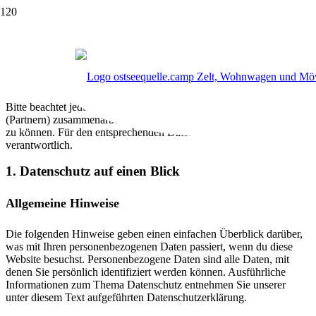
Datenschutz­erklärung
Liebe Gäste,
wir nehmen den Datenschutz sehr wichtig. Unsere Webseite ist
daher im Einklang mit der DSGVO sehr datensparsam konzipiert.
Bitte beachtet jedoch, dass wir mit folgenden Drittanbietern
(Partnern) zusammenarbeiten, um unsere Dienstleistung erbringen
zu können. Für den entsprechenden Datenschutz sind die Partner
verantwortlich.
1. Datenschutz auf einen Blick
Allgemeine Hinweise
Die folgenden Hinweise geben einen einfachen Überblick darüber,
was mit Ihren personenbezogenen Daten passiert, wenn du diese
Website besuchst. Personenbezogene Daten sind alle Daten, mit
denen Sie persönlich identifiziert werden können. Ausführliche
Informationen zum Thema Datenschutz entnehmen Sie unserer
unter diesem Text aufgeführten Datenschutzerklärung.