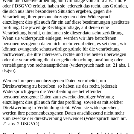
Wenn die Datenverarbeitung auf Grundlage von art. 6 abs. 1 lit. E
oder f DSGVO erfolgt, haben sie jederzeit das recht, aus Gründen,
die sich aus ihrer besonderen Situation ergeben, gegen die
Verarbeitung ihrer personenbezogenen daten Widerspruch
einzulegen; dies gilt auch für ein auf diese bestimmungen gestütztes
profiling. Die jeweilige Rechtsgrundlage, auf denen eine
Verarbeitung beruht, entnehmen sie dieser datenschutzerklärung.
Wenn sie widerspruch einlegen, werden wir ihre betroffenen
personenbezogenen daten nicht mehr verarbeiten, es sei denn, wir
können zwingende schutzwürdige gründe für die verarbeitung
nachweisen, die ihre interessen, rechte und Freiheiten überwiegen
oder die verarbeitung dient der geltendmachung, ausübung oder
verteidigung von rechtsansprüchen (widerspruch nach art. 21 abs. 1
dsgvo).
Werden ihre personenbezogenen Daten verarbeitet, um
Direktwerbung zu betreiben, so haben sie das recht, jederzeit
Widerspruch gegen die Verarbeitung sie betreffender
personenbezogener Daten zum zwecke derartiger Werbung
einzulegen; dies gilt auch für das profiling, soweit es mit solcher
Direktwerbung in Verbindung steht. Wenn sie widersprechen,
werden ihre personenbezogenen Daten anschliessend nicht mehr
zum zwecke der direktwerbung verwendet (Widerspruch nach art.
21 abs. 2 DSGVO).