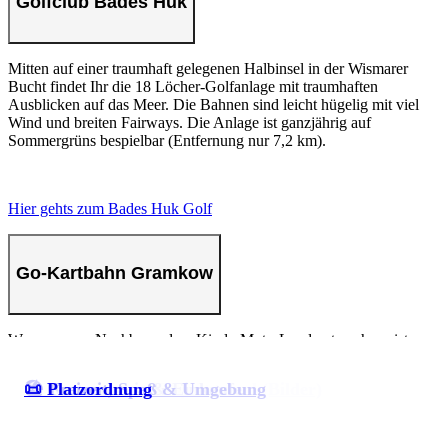
Golfclub Bades Huk
Mitten auf einer traumhaft gelegenen Halbinsel in der Wismarer
Bucht findet Ihr die 18 Löcher-Golfanlage mit traumhaften
Ausblicken auf das Meer. Die Bahnen sind leicht hügelig mit viel
Wind und breiten Fairways. Die Anlage ist ganzjährig auf
Sommergrüns bespielbar (Entfernung nur 7,2 km).
Hier gehts zum Bades Huk Golf
Go-Kartbahn Gramkow
Wer unserem Nachbarn, dem KinderMotorLand entwachsen ist,
der wird auf der Go-Kart Bahn in Gramkow glücklich!
⛺ Unterkünfte/Stellplätze
🏖️ Camping am Traumstrand (Bilder)
🥯 Gastronomie & Einkaufen
🏖️ Freizeit, Spaß & Umgebung
📜 Platzordnung
Im Sommer darf man so trotz Schatten unter dem Helm
schwitzen (bitte Helmmütze mitbringen) und Benzin- und
Reifengeruch schnuppern.