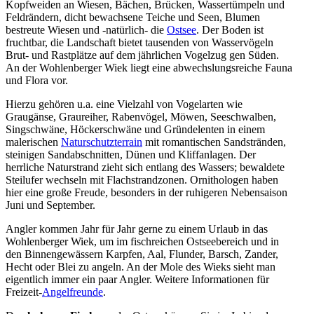
Kopfweiden an Wiesen, Bächen, Brücken, Wassertümpeln und
Feldrändern, dicht bewachsene Teiche und Seen, Blumen
bestreute Wiesen und -natürlich- die
Ostsee
. Der Boden ist
fruchtbar, die Landschaft bietet tausenden von Wasservögeln
Brut- und Rastplätze auf dem jährlichen Vogelzug gen Süden.
An der Wohlenberger Wiek liegt eine abwechslungsreiche Fauna
und Flora vor.
Hierzu gehören u.a. eine Vielzahl von Vogelarten wie
Graugänse, Graureiher, Rabenvögel, Möwen, Seeschwalben,
Singschwäne, Höckerschwäne und Gründelenten in einem
malerischen
Naturschutzterrain
mit romantischen Sandstränden,
steinigen Sandabschnitten, Dünen und Kliffanlagen. Der
herrliche Naturstrand zieht sich entlang des Wassers; bewaldete
Steilufer wechseln mit Flachstrandzonen. Ornithologen haben
hier eine große Freude, besonders in der ruhigeren Nebensaison
Juni und September.
Angler kommen Jahr für Jahr gerne zu einem Urlaub in das
Wohlenberger Wiek, um im fischreichen Ostseebereich und in
den Binnengewässern Karpfen, Aal, Flunder, Barsch, Zander,
Hecht oder Blei zu angeln. An der Mole des Wieks sieht man
eigentlich immer ein paar Angler. Weitere Informationen für
Freizeit-
Angelfreunde
.