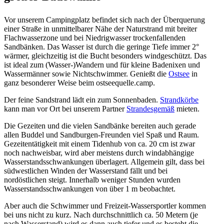
Vor unserem Campingplatz befindet sich nach der Überquerung
einer Straße in unmittelbarer Nähe der Naturstrand mit breiter
Flachwasserzone und bei Niedrigwasser trockenfallenden
Sandbänken. Das Wasser ist durch die geringe Tiefe immer 2°
wärmer, gleichzeitig ist die Bucht besonders windgeschützt. Das
ist ideal zum (Wasser-)Wandern und für kleine Badenixen und
Wassermänner sowie Nichtschwimmer. Genießt die
Ostsee
in
ganz besonderer Weise beim ostseequelle.camp.
Der feine Sandstrand lädt ein zum Sonnenbaden.
Strandkörbe
kann man vor Ort bei unserem Partner
Strandesgemäß
mieten.
Die Gezeiten und die vielen Sandbänke bereiten auch gerade
allen Buddel und Sandburgen-Freunden viel Spaß und Raum.
Gezeitentätigkeit mit einem Tidenhub von ca. 20 cm ist zwar
noch nachweisbar, wird aber meistens durch windabhängige
Wasserstandsschwankungen überlagert. Allgemein gilt, dass bei
südwestlichen Winden der Wasserstand fällt und bei
nordöstlichen steigt. Innerhalb weniger Stunden wurden
Wasserstandsschwankungen von über 1 m beobachtet.
Aber auch die Schwimmer und Freizeit-Wassersportler kommen
bei uns nicht zu kurz. Nach durchschnittlich ca. 50 Metern (je
nach Wasserstand) wird es dann auch tiefer und es besteht die