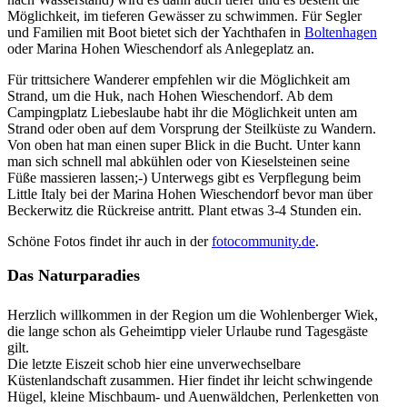
Möglichkeit, im tieferen Gewässer zu schwimmen. Für Segler
und Familien mit Boot bietet sich der Yachthafen in
Boltenhagen
oder Marina Hohen Wieschendorf als Anlegeplatz an.
Für trittsichere Wanderer empfehlen wir die Möglichkeit am
Strand, um die Huk, nach Hohen Wieschendorf. Ab dem
Campingplatz Liebeslaube habt ihr die Möglichkeit unten am
Strand oder oben auf dem Vorsprung der Steilküste zu Wandern.
Von oben hat man einen super Blick in die Bucht. Unter kann
man sich schnell mal abkühlen oder von Kieselsteinen seine
Füße massieren lassen;-) Unterwegs gibt es Verpflegung beim
Little Italy bei der Marina Hohen Wieschendorf bevor man über
Beckerwitz die Rückreise antritt. Plant etwas 3-4 Stunden ein.
Schöne Fotos findet ihr auch in der
fotocommunity.de
.
Das Naturparadies
Herzlich willkommen in der Region um die Wohlenberger Wiek,
die lange schon als Geheimtipp vieler Urlaube rund Tagesgäste
gilt.
Die letzte Eiszeit schob hier eine unverwechselbare
Küstenlandschaft zusammen. Hier findet ihr leicht schwingende
Hügel, kleine Mischbaum- und Auenwäldchen, Perlenketten von