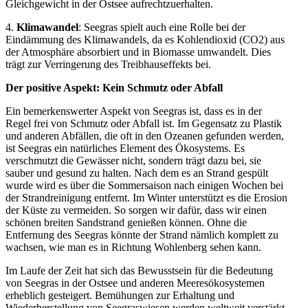
Gleichgewicht in der Ostsee aufrechtzuerhalten.
4.
Klimawandel
: Seegras spielt auch eine Rolle bei der
Eindämmung des Klimawandels, da es Kohlendioxid (CO2) aus
der Atmosphäre absorbiert und in Biomasse umwandelt. Dies
trägt zur Verringerung des Treibhauseffekts bei.
Der positive Aspekt: Kein Schmutz oder Abfall
Ein bemerkenswerter Aspekt von Seegras ist, dass es in der
Regel frei von Schmutz oder Abfall ist. Im Gegensatz zu Plastik
und anderen Abfällen, die oft in den Ozeanen gefunden werden,
ist Seegras ein natürliches Element des Ökosystems. Es
verschmutzt die Gewässer nicht, sondern trägt dazu bei, sie
sauber und gesund zu halten. Nach dem es an Strand gespült
wurde wird es über die Sommersaison nach einigen Wochen bei
der Strandreinigung entfernt. Im Winter unterstützt es die Erosion
der Küste zu vermeiden. So sorgen wir dafür, dass wir einen
schönen breiten Sandstrand genießen können. Ohne die
Entfernung des Seegras könnte der Strand nämlich komplett zu
wachsen, wie man es in Richtung Wohlenberg sehen kann.
Im Laufe der Zeit hat sich das Bewusstsein für die Bedeutung
von Seegras in der Ostsee und anderen Meeresökosystemen
erheblich gesteigert. Bemühungen zur Erhaltung und
Wiederherstellung von Seegraswiesen werden weltweit verstärkt,