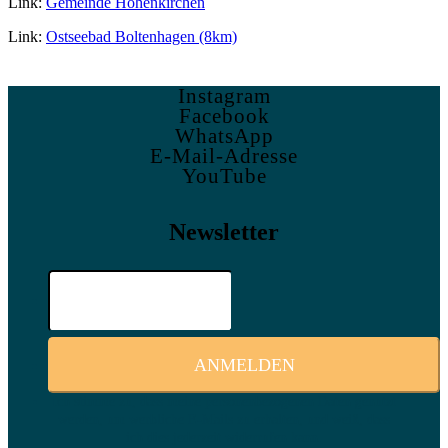
Link:
Gemeinde Hohenkirchen
Link:
Ostseebad Boltenhagen (8km)
Instagram
Facebook
WhatsApp
E-Mail-Adresse
YouTube
Newsletter
Ich stimme zu, dass meine personenbezogenen Daten genutzt
werden, um werbliche E-Mails zu erhalten, und weiß, dass
ich dies jederzeit widerrufen kann.