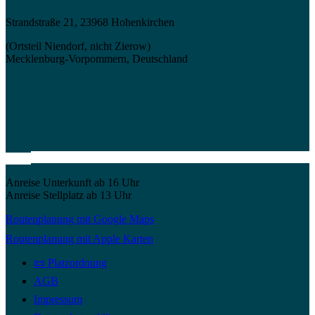
Strandstraße 21, 23968 Hohenkirchen
(Ortsteil Niendorf, nicht Zierow)
Mecklenburg-Vorpommern, Deutschland
Anreise Unterkunft ab 16 Uhr
Anreise Stellplatz ab 13 Uhr
Routenplanung mit Google Maps
Routenplanung mit Apple Karten
📜 Platzordnung
AGB
Impressum