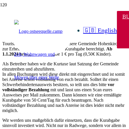
Kurtaxe
B
🇬🇧 English
In 2022 wurde die Gemeinde Hohenkirchen vor allem mit der
Wohlenberger Wiek und den beiden großen Zeltplätzen als
Tourismusort anerkannt. Damit ist unsere Gemeinde Hohenkirchen
zur Erhebung einer gästebasierten Kurabgabe berechtigt.
Ab
1.1.2024
beträgt die Kurabgabe 1 € pro Tag (0,50€ Kinder).
Als Betreiber haben wir die Kurtaxe laut Satzung der Gemeinde
einzutreiben und abzuführen.
In allen Buchungen wird diese direkt mit eingerechnet und ist somit
bei Anreise schon vollständig von euch bezahlt. Solltet ihr einen
Schwerbehindertenausweis besitzen, so teilt uns dies bitte
vor
vollständiger Bezahlung
mit und lasst uns einen Scan eures
Ausweises per Mail zukommen. Dann können wir eine ermäßigte
Kurabgabe von 50 Cent/Tag für euch beantragen. Nach
vollständiger Bezahlung und nach Anreise ist dies leider nicht mehr
möglich.
Wir werden uns maßgeblich dafür einsetzen, dass die Kurabgabe
sinnvoll investiert wird. Nicht nur in Radwege, sondern vor allem in