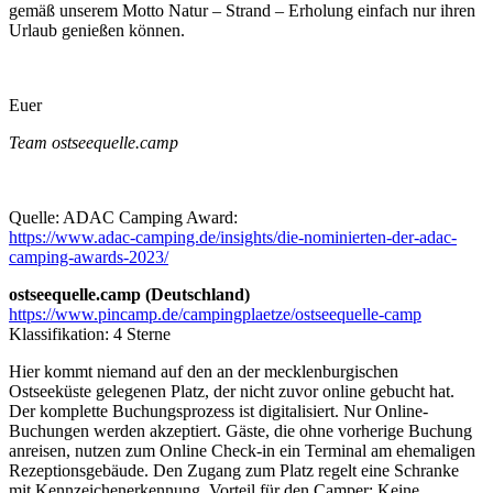
gemäß unserem Motto Natur – Strand – Erholung einfach nur ihren
Urlaub genießen können.
Euer
Team ostseequelle.camp
Quelle: ADAC Camping Award:
https://www.adac-camping.de/insights/die-nominierten-der-adac-
camping-awards-2023/
ostseequelle.camp (Deutschland)
https://www.pincamp.de/campingplaetze/ostseequelle-camp
Klassifikation: 4 Sterne
Hier kommt niemand auf den an der mecklenburgischen
Ostseeküste gelegenen Platz, der nicht zuvor online gebucht hat.
Der komplette Buchungsprozess ist digitalisiert. Nur Online-
Buchungen werden akzeptiert. Gäste, die ohne vorherige Buchung
anreisen, nutzen zum Online Check-in ein Terminal am ehemaligen
Rezeptionsgebäude. Den Zugang zum Platz regelt eine Schranke
mit Kennzeichenerkennung. Vorteil für den Camper: Keine