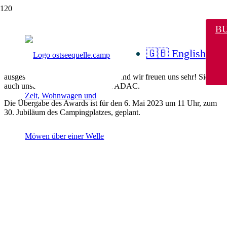
ADAC Award 2023
B
🇬🇧 English
Wir haben als digitaler und innovativer Campingplatz den ADAC
Camping Award gewonnen. Der Award wird europaweit
ausgeschrieben. Das finden wir toll und wir freuen uns sehr! Siehe
auch unsere
Top Platzierung
beim ADAC.
Die Übergabe des Awards ist für den 6. Mai 2023 um 11 Uhr, zum
30. Jubiläum des Campingplatzes, geplant.