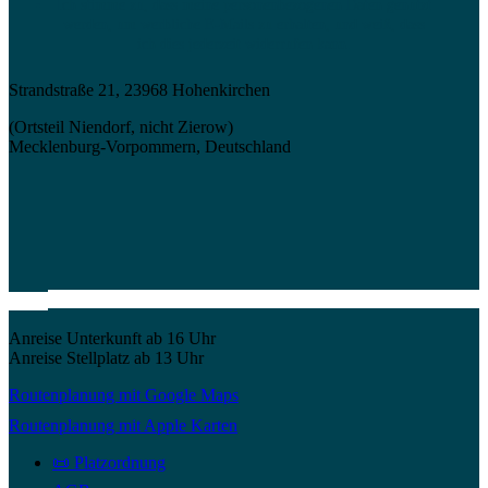
Ich stimme zu, dass meine personenbezogenen Daten genutzt
werden, um werbliche E-Mails zu erhalten, und weiß, dass
ich dies jederzeit widerrufen kann.
Strandstraße 21, 23968 Hohenkirchen
(Ortsteil Niendorf, nicht Zierow)
Mecklenburg-Vorpommern, Deutschland
Anreise Unterkunft ab 16 Uhr
Anreise Stellplatz ab 13 Uhr
Routenplanung mit Google Maps
Routenplanung mit Apple Karten
📜 Platzordnung