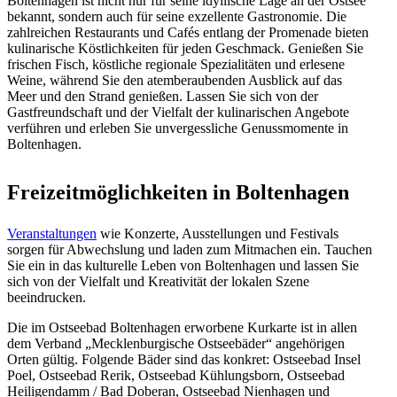
Boltenhagen ist nicht nur für seine idyllische Lage an der Ostsee
bekannt, sondern auch für seine exzellente Gastronomie. Die
zahlreichen Restaurants und Cafés entlang der Promenade bieten
kulinarische Köstlichkeiten für jeden Geschmack. Genießen Sie
frischen Fisch, köstliche regionale Spezialitäten und erlesene
Weine, während Sie den atemberaubenden Ausblick auf das
Meer und den Strand genießen. Lassen Sie sich von der
Gastfreundschaft und der Vielfalt der kulinarischen Angebote
verführen und erleben Sie unvergessliche Genussmomente in
Boltenhagen.
Freizeitmöglichkeiten in Boltenhagen
Veranstaltungen
wie Konzerte, Ausstellungen und Festivals
sorgen für Abwechslung und laden zum Mitmachen ein. Tauchen
Sie ein in das kulturelle Leben von Boltenhagen und lassen Sie
sich von der Vielfalt und Kreativität der lokalen Szene
beeindrucken.
Die im Ostseebad Boltenhagen erworbene Kurkarte ist in allen
dem Verband „Mecklenburgische Ostseebäder“ angehörigen
Orten gültig. Folgende Bäder sind das konkret: Ostseebad Insel
Poel, Ostseebad Rerik, Ostseebad Kühlungsborn, Ostseebad
Heiligendamm / Bad Doberan, Ostseebad Nienhagen und