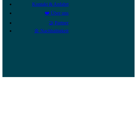
Kontakt & Anfahrt
❤️ Über uns
🤝 Partner
🌼 Nachhaltigkeit