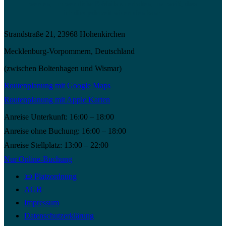
werden, um werbliche E-Mails zu erhalten, und weiß, dass
ich dies jederzeit widerrufen kann.
Strandstraße 21, 23968 Hohenkirchen
Mecklenburg-Vorpommern, Deutschland
(zwischen Boltenhagen und Wismar)
Routenplanung mit Google Maps
Routenplanung mit Apple Karten
Anreise Unterkunft: 16:00 – 18:00
Anreise ohne Buchung: 16:00 – 18:00
Anreise Stellplatz: 13:00 – 22:00
Nur Online-Buchung
📜 Platzordnung
AGB
Impressum
Datenschutzerklärung