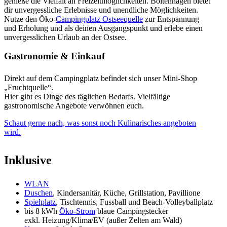
genieße die Vielfalt an Freizeitmöglichkeiten. Boltenhagen bietet
dir unvergessliche Erlebnisse und unendliche Möglichkeiten.
Nutze den Öko-
Campingplatz Ostseequelle
zur Entspannung
und Erholung und als deinen Ausgangspunkt und erlebe einen
unvergesslichen Urlaub an der Ostsee.
Gastronomie & Einkauf
Direkt auf dem Campingplatz befindet sich unser Mini-Shop
„Fruchtquelle“.
Hier gibt es Dinge des täglichen Bedarfs. Vielfältige
gastronomische Angebote verwöhnen euch.
Schaut gerne nach, was sonst noch Kulinarisches angeboten
wird.
Inklusive
WLAN
Duschen
, Kindersanitär, Küche, Grillstation, Pavillione
Spielplatz
, Tischtennis, Fussball und Beach-Volleyballplatz
bis 8 kWh
Öko-Strom
blaue Campingstecker
exkl. Heizung/Klima/EV (außer Zelten am Wald)