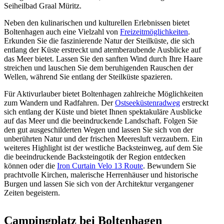
Seiheilbad Graal Müritz.
Neben den kulinarischen und kulturellen Erlebnissen bietet
Boltenhagen auch eine Vielzahl von
Freizeitmöglichkeiten
.
Erkunden Sie die faszinierende Natur der Steilküste, die sich
entlang der Küste erstreckt und atemberaubende Ausblicke auf
das Meer bietet. Lassen Sie den sanften Wind durch Ihre Haare
streichen und lauschen Sie dem beruhigenden Rauschen der
Wellen, während Sie entlang der Steilküste spazieren.
Für Aktivurlauber bietet Boltenhagen zahlreiche Möglichkeiten
zum Wandern und Radfahren. Der
Ostseeküstenradweg
erstreckt
sich entlang der Küste und bietet Ihnen spektakuläre Ausblicke
auf das Meer und die beeindruckende Landschaft. Folgen Sie
den gut ausgeschilderten Wegen und lassen Sie sich von der
unberührten Natur und der frischen Meeresluft verzaubern. Ein
weiteres Highlight ist der westliche Backsteinweg, auf dem Sie
die beeindruckende Backsteingotik der Region entdecken
können oder die
Iron Curtain Velo 13 Route
. Bewundern Sie
prachtvolle Kirchen, malerische Herrenhäuser und historische
Burgen und lassen Sie sich von der Architektur vergangener
Zeiten begeistern.
Campingplatz bei Boltenhagen