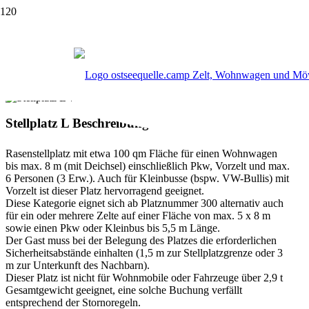
Stellplatz L für Wohnwagen/Zelt mit
PKW/Kleinbus
Stellplatz L Beschreibung
Rasenstellplatz mit etwa 100 qm Fläche für einen Wohnwagen
bis max. 8 m (mit Deichsel) einschließlich Pkw, Vorzelt und max.
6 Personen (3 Erw.). Auch für Kleinbusse (bspw. VW-Bullis) mit
Vorzelt ist dieser Platz hervorragend geeignet.
Diese Kategorie eignet sich ab Platznummer 300 alternativ auch
für ein oder mehrere Zelte auf einer Fläche von max. 5 x 8 m
sowie einen Pkw oder Kleinbus bis 5,5 m Länge.
Der Gast muss bei der Belegung des Platzes die erforderlichen
Sicherheitsabstände einhalten (1,5 m zur Stellplatzgrenze oder 3
m zur Unterkunft des Nachbarn).
Dieser Platz ist nicht für Wohnmobile oder Fahrzeuge über 2,9 t
Gesamtgewicht geeignet, eine solche Buchung verfällt
entsprechend der Stornoregeln.