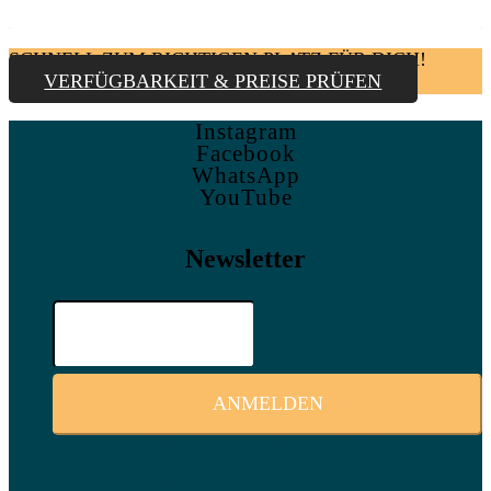
SCHNELL ZUM RICHTIGEN PLATZ FÜR DICH!
VERFÜGBARKEIT & PREISE PRÜFEN
Instagram
Facebook
WhatsApp
YouTube
Newsletter
Ich stimme zu, dass meine personenbezogenen Daten genutzt
werden, um werbliche E-Mails zu erhalten, und weiß, dass
ich dies jederzeit widerrufen kann.