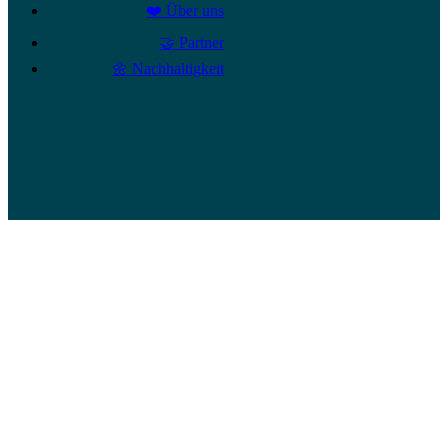
❤️ Über uns
🤝 Partner
🌼 Nachhaltigkeit