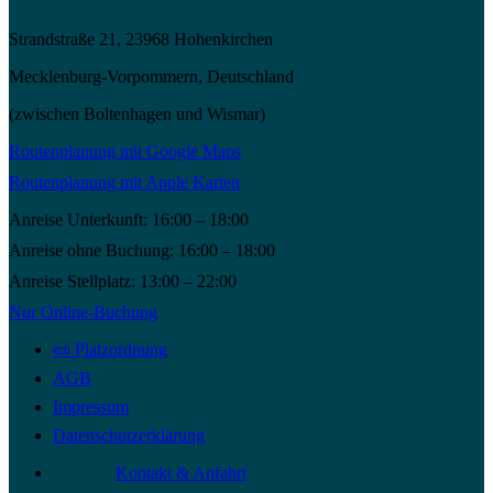
Strandstraße 21, 23968 Hohenkirchen
Mecklenburg-Vorpommern, Deutschland
(zwischen Boltenhagen und Wismar)
Routenplanung mit Google Maps
Routenplanung mit Apple Karten
Anreise Unterkunft: 16:00 – 18:00
Anreise ohne Buchung: 16:00 – 18:00
Anreise Stellplatz: 13:00 – 22:00
Nur Online-Buchung
📜 Platzordnung
AGB
Impressum
Datenschutzerklärung
Kontakt & Anfahrt